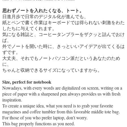
思わずノートを入れたくなる、トート。
日進月歩で日常のデジタル化が進んでも、
紙とペンで書く作業はキーボードでは得られない刺激をわた
したちに与えてくれます。
気になる雑誌と、コーヒータンブラーをザクッと詰んでおけ
ば、
外でノートを開いた時に、きっといいアイデアが出てくるは
ずです。
大丈夫、それでもノートパソコン派だというあなたのため
に、
ちゃんと収納できるサイズになっていますから。
Size, perfect for notebook
Nowadays, with every words are digitalized on screen, writing on a
piece of paper with a sharpened pen always provides us with fresh
inspiration.
To create a unique idea, what you need is to grab your favorite
magazines and coffee tumbler from this favorable middle tote bag.
For those of you who prefer laptop, don’t worry.
This bag properly functions as you need.