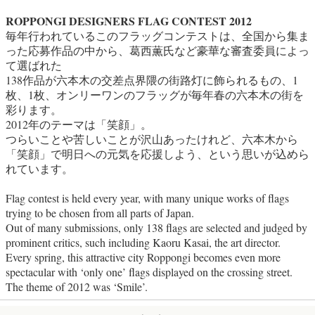
ROPPONGI DESIGNERS FLAG CONTEST 2012
毎年行われているこのフラッグコンテストは、全国から集ま
った応募作品の中から、葛西薫氏など豪華な審査委員によっ
て選ばれた
138作品が六本木の交差点界隈の街路灯に飾られるもの、1
枚、1枚、オンリーワンのフラッグが毎年春の六本木の街を
彩ります。
2012年のテーマは「笑顔」。
つらいことや苦しいことが沢山あったけれど、六本木から
「笑顔」で明日への元気を応援しよう、という思いが込めら
れています。
Flag contest is held every year, with many unique works of flags
trying to be chosen from all parts of Japan.
Out of many submissions, only 138 flags are selected and judged by
prominent critics, such including Kaoru Kasai, the art director.
Every spring, this attractive city Roppongi becomes even more
spectacular with ‘only one’ flags displayed on the crossing street.
The theme of 2012 was ‘Smile’.