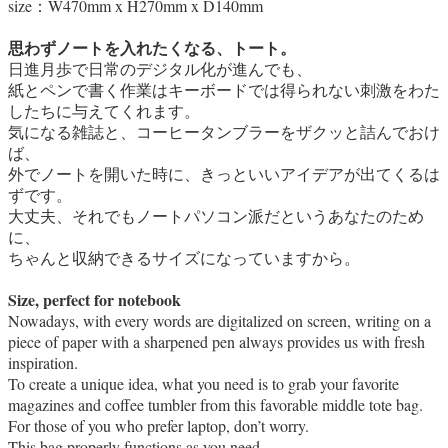
size：W470mm x H270mm x D140mm
思わずノートを入れたくなる、トート。
日進月歩で日常のデジタル化が進んでも、
紙とペンで書く作業はキーボードでは得られない刺激をわた
したちに与えてくれます。
気になる雑誌と、コーヒータンブラーをザクッと詰んでおけ
ば、
外でノートを開いた時に、きっといいアイデアが出てくるは
ずです。
大丈夫、それでもノートパソコン派だというあなたのため
に、
ちゃんと収納できるサイズになっていますから。
Size, perfect for notebook
Nowadays, with every words are digitalized on screen, writing on a
piece of paper with a sharpened pen always provides us with fresh
inspiration.
To create a unique idea, what you need is to grab your favorite
magazines and coffee tumbler from this favorable middle tote bag.
For those of you who prefer laptop, don’t worry.
This bag properly functions as you need.