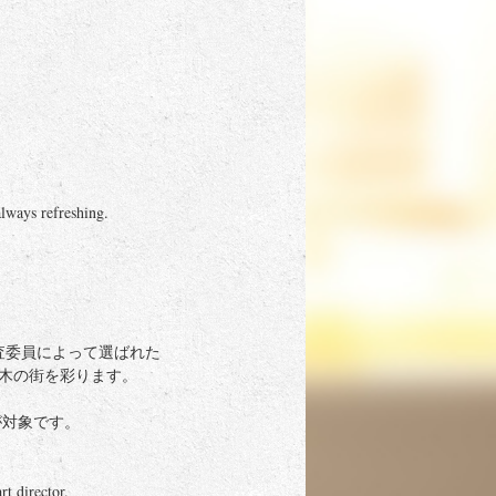
always refreshing.
査委員によって選ばれた
本木の街を彩ります。
が対象です。
t director.