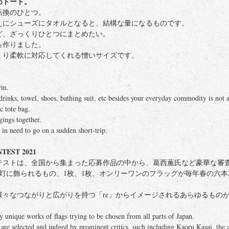
めトート。
転換のひとつ。
えにシューズにタオルとなると、結構な量になるものです。
ど、ざっくりひとつにまとめたい。
ら作りました。
くり柔軟に対応してくれる憎いサイズです。
ym.
rinks, towel, shoes, bathing suit, etc besides your everyday commodity is not 
c tote bag.
gings together.
 in need to go on a sudden short-trip.
TEST 2021
テストは、全国から集まった応募作品の中から、葛西薫氏など豪華な審
路灯に飾られるもの、1枚、1枚、オンリーワンのフラッグが毎年春の六
々なつながりと広がりを持つ「re」からイメージされるあらゆるもの
y unique works of flags trying to be chosen from all parts of Japan.
re selected and judged by prominent critics, such including Kaoru Kasai, the ar