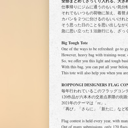
全部まとめてざっくり入れる、大き
仕事帰りにジムに通うのもいい気分
それでもいつもの荷物に加え、着替
カバンを２つに分けるのもいいけれ
そう思った日のことを思い出しなが
急に思い立った１泊旅行にも、ざっ
Big Tough Tote
One of the ways to be refreshed: go to g
However, heavy bag with training-wear, d
So, we offer you this light and tough basi
With this bag, you can put all your belon
This tote will also help you when you are
ROPPONGI DESIGNERS FLAG CON
毎年行われているこのフラッグコン
120作品が六本木の交差点界隈の街
2021年のテーマは「re」。
「再び」「さらに」「新たに」など様
Flag contest is held every year, with man
Out of many submissions, only 120 flags a