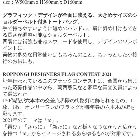
size：W500mm x H390mm x D160mm
グラフィック・デザインが全面に映える、大きめサイズのシ
ョルダーベルト付きトートバッグ。
手で持ちやすいように短めのハンドル、肩に斜め掛けもでき
る長さが調整可能なショルダーベルト、
四隅には補強も兼ねスウェードを使用し、デザインのワンポ
イントに。
荷物の多めな日常使いはもちろんのこと、ちょっとした小旅
行のお供にも。
ROPPONGI DESIGNERS FLAG CONTEST 2021
毎年行われているこのフラッグコンテストは、全国から集ま
った応募作品の中から、葛西薫氏など豪華な審査委員によっ
て選ばれた
120作品が六本木の交差点界隈の街路灯に飾られるもの、1
枚、1枚、オンリーワンのフラッグが毎年春の六本木の街を
彩ります。
2021年のテーマは「re」。
「再び」「さらに」「新たに」など様々なつながりと広がり
を持つ「re」からイメージされるあらゆるものが対象です。