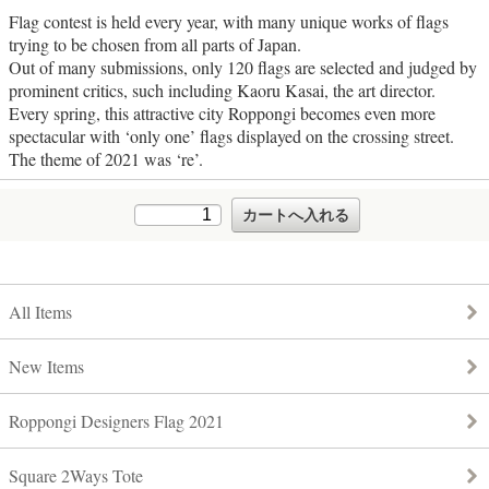
Flag contest is held every year, with many unique works of flags
trying to be chosen from all parts of Japan.
Out of many submissions, only 120 flags are selected and judged by
prominent critics, such including Kaoru Kasai, the art director.
Every spring, this attractive city Roppongi becomes even more
spectacular with ‘only one’ flags displayed on the crossing street.
The theme of 2021 was ‘re’.
All Items
New Items
Roppongi Designers Flag 2021
Square 2Ways Tote