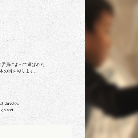
査委員によって選ばれた
本木の街を彩ります。
t director.
g street.