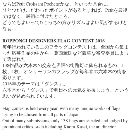
ならばPetit Croissant Pochetteかな、といった具合に。
ひとつだけこだわったポイントがあるとすれば、Petitを最後
ではなく、最初に付けたところ。
どうでもよいって!?こっちの方がリズムはよい気がするけど
なぁ…
ROPPONGI DESIGNERS FLAG CONTEST 2016
毎年行われているこのフラッグコンテストは、全国から集ま
った応募作品の中から、葛西薫氏など豪華な審査委員によっ
て選ばれた
138作品が六本木の交差点界隈の街路灯に飾られるもの、1
枚、1枚、オンリーワンのフラッグが毎年春の六本木の街を
彩ります。
2016年のテーマは「ダンス」。
六本木から「ダンス」で明日への元気を応援しよう、という
思いが込められています。
Flag contest is held every year, with many unique works of flags
trying to be chosen from all parts of Japan.
Out of many submissions, only 138 flags are selected and judged by
prominent critics, such including Kaoru Kasai, the art director.