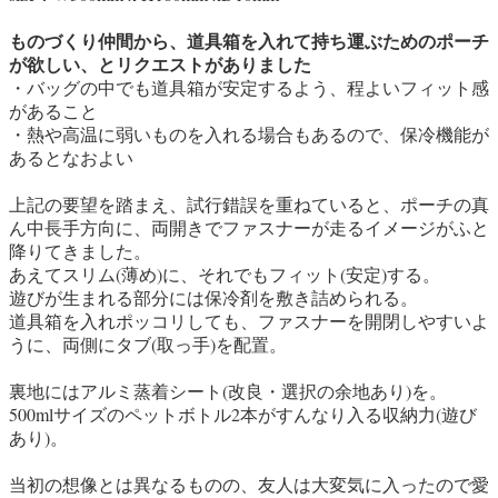
ものづくり仲間から、道具箱を入れて持ち運ぶためのポーチ
が欲しい、とリクエストがありました
・バッグの中でも道具箱が安定するよう、程よいフィット感
があること
・熱や高温に弱いものを入れる場合もあるので、保冷機能が
あるとなおよい
上記の要望を踏まえ、試行錯誤を重ねていると、ポーチの真
ん中長手方向に、両開きでファスナーが走るイメージがふと
降りてきました。
あえてスリム(薄め)に、それでもフィット(安定)する。
遊びが生まれる部分には保冷剤を敷き詰められる。
道具箱を入れポッコリしても、ファスナーを開閉しやすいよ
うに、両側にタブ(取っ手)を配置。
裏地にはアルミ蒸着シート(改良・選択の余地あり)を。
500mlサイズのペットボトル2本がすんなり入る収納力(遊び
あり)。
当初の想像とは異なるものの、友人は大変気に入ったので愛