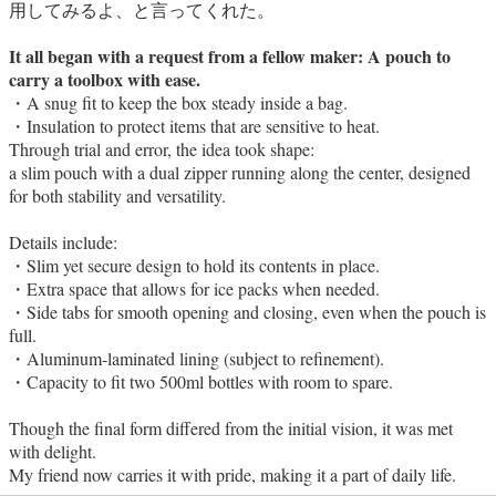
用してみるよ、と言ってくれた。
It all began with a request from a fellow maker: A pouch to
carry a toolbox with ease.
・A snug fit to keep the box steady inside a bag.
・Insulation to protect items that are sensitive to heat.
Through trial and error, the idea took shape:
a slim pouch with a dual zipper running along the center, designed
for both stability and versatility.
Details include:
・Slim yet secure design to hold its contents in place.
・Extra space that allows for ice packs when needed.
・Side tabs for smooth opening and closing, even when the pouch is
full.
・Aluminum-laminated lining (subject to refinement).
・Capacity to fit two 500ml bottles with room to spare.
Though the final form differed from the initial vision, it was met
with delight.
My friend now carries it with pride, making it a part of daily life.