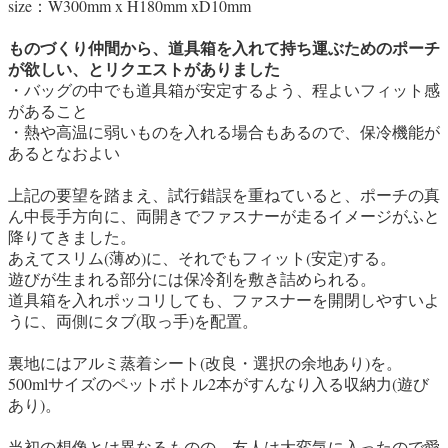
size：W300mm x H180mm xD10mm
ものづくり仲間から、道具箱を入れて持ち運ぶためのポーチ
が欲しい、とリクエストがありました
・バッグの中でも道具箱が安定するよう、程よいフィット感
があること
・熱や高温に弱いものを入れる場合もあるので、保冷機能が
あるとなおよい
上記の要望を踏まえ、試行錯誤を重ねていると、ポーチの真
ん中長手方向に、両開きでファスナーが走るイメージがふと
降りてきました。
あえてスリム(薄め)に、それでもフィット(安定)する。
遊びが生まれる部分には保冷剤を敷き詰められる。
道具箱を入れポッコリしても、ファスナーを開閉しやすいよ
うに、両側にタブ(取っ手)を配置。
裏地にはアルミ蒸着シート(改良・選択の余地あり)を。
500mlサイズのペットボトル2本がすんなり入る収納力(遊び
あり)。
当初の想像とは異なるものの、友人は大変気に入ったので愛