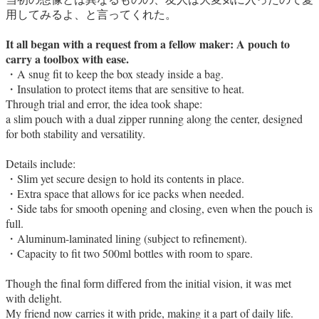
用してみるよ、と言ってくれた。
It all began with a request from a fellow maker: A pouch to
carry a toolbox with ease.
・A snug fit to keep the box steady inside a bag.
・Insulation to protect items that are sensitive to heat.
Through trial and error, the idea took shape:
a slim pouch with a dual zipper running along the center, designed
for both stability and versatility.
Details include:
・Slim yet secure design to hold its contents in place.
・Extra space that allows for ice packs when needed.
・Side tabs for smooth opening and closing, even when the pouch is
full.
・Aluminum-laminated lining (subject to refinement).
・Capacity to fit two 500ml bottles with room to spare.
Though the final form differed from the initial vision, it was met
with delight.
My friend now carries it with pride, making it a part of daily life.